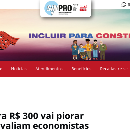
R
e
Notícias
Atendimentos
Benefícios
Recadastre-se
a R$ 300 vai piorar
 avaliam economistas