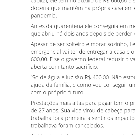
capital, ele tem no auxílio de R$ 600,00 
doceria que mantém na própria casa em q
pandemia.
Antes da quarentena ele conseguia em m
que abriu há dois anos depois de perder
Apesar de ser solteiro e morar sozinho, L
emergencial vai ter de entregar a casa e 
600,00. E se o governo federal reduzir o va
aberta com tanto sacrifício.
“Só de água e luz são R$ 400,00. Não es
ajuda da família, e como vou conseguir u
com o próprio futuro.
Prestações mais altas para pagar tem o p
de 27 anos. Sua vida virou de cabeça pa
trabalha foi a primeira a sentir os impa
trabalhava foram cancelados.