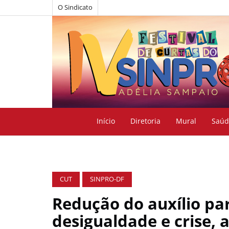
O Sindicato
Início
Diretoria
Mural
Saúd
CUT
SINPRO-DF
Redução do auxílio par
desigualdade e crise,