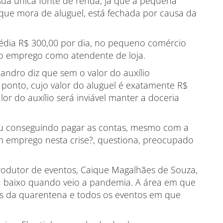
a sua única fonte de renda, já que a pequena
ue mora de aluguel, está fechada por causa da
édia R$ 300,00 por dia, no pequeno comércio
 o emprego como atendente de loja.
eandro diz que sem o valor do auxílio
o ponto, cujo valor do aluguel é exatamente R$
lor do auxílio será inviável manter a doceria
tou conseguindo pagar as contas, mesmo com a
m emprego nesta crise?, questiona, preocupado
rodutor de eventos, Caique Magalhães de Souza,
ra baixo quando veio a pandemia. A área em que
ctos da quarentena e todos os eventos em que