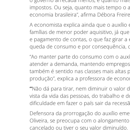
o governo arrecada menos, e quanto ma
impostos. Ou seja, quanto mais tempo o au
economia brasileira”, afirma Débora Frei
A economista explica ainda que o auxílio
famílias de menor poder aquisitivo, já 
e pagamento de contas, o que faz girar a
queda de consumo e por consequência, 
“Ao manter parte do consumo com o auxíli
atender a demanda, mantendo empregos, 
também é sentido nas classes mais altas 
produção”, explica a professora de econ
“
Não dá para tirar, nem diminuir o valor 
vista da vida das pessoas, do trabalho e 
dificuldade em fazer o país sair da recessã
Defensora da prorrogação do auxílio eme
Oliveira, se preocupa com o alongamento d
cancelado ou tiver o seu valor diminuído.