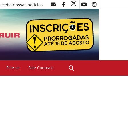
eceba nossas notícias
Filie-se
Fale Conosco