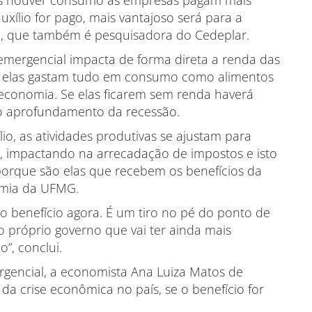
is houver consumo as empresas pagam mais
xílio for pago, mais vantajoso será para a
re, que também é pesquisadora do Cedeplar.
 emergencial impacta de forma direta a renda das
que elas gastam tudo em consumo como alimentos
 economia. Se elas ficarem sem renda haverá
o aprofundamento da recessão.
o, as atividades produtivas se ajustam para
impactando na arrecadação de impostos e isto
porque são elas que recebem os benefícios da
omia da UFMG.
do benefício agora. É um tiro no pé do ponto de
do próprio governo que vai ter ainda mais
o”, conclui.
rgencial, a economista Ana Luiza Matos de
a crise econômica no país, se o benefício for