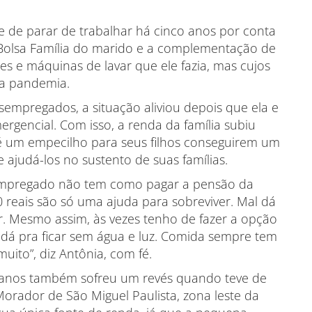
eve de parar de trabalhar há cinco anos por conta
Bolsa Família do marido e a complementação de
s e máquinas de lavar que ele fazia, mas cujos
 a pandemia.
esempregados, a situação aliviou depois que ela e
rgencial. Com isso, a renda da família subiu
é um empecilho para seus filhos conseguirem um
 ajudá-los no sustento de suas famílias.
sempregado não tem como pagar a pensão da
00 reais são só uma ajuda para sobreviver. Mal dá
r. Mesmo assim, às vezes tenho de fazer a opção
 dá pra ficar sem água e luz. Comida sempre tem
ito”, diz Antônia, com fé.
26 anos também sofreu um revés quando teve de
orador de São Miguel Paulista, zona leste da