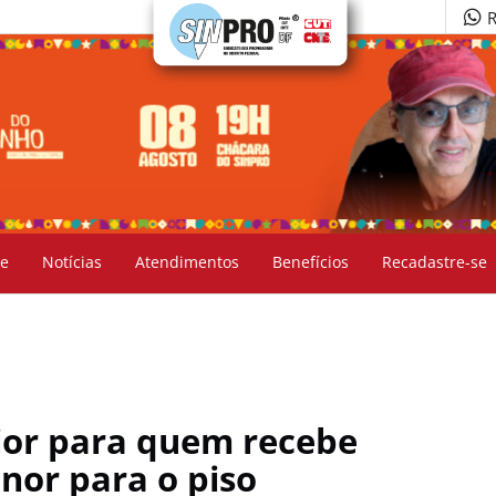
R
e
Notícias
Atendimentos
Benefícios
Recadastre-se
ior para quem recebe
nor para o piso