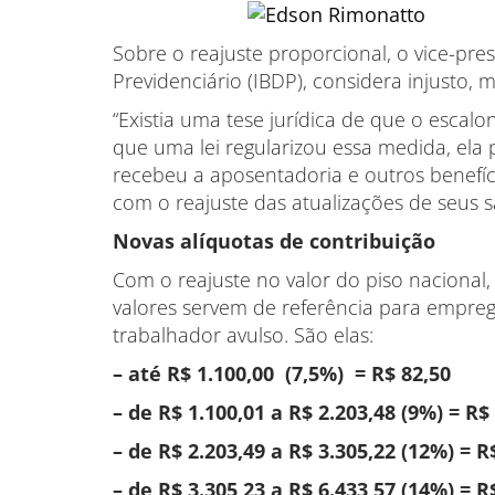
Sobre o reajuste proporcional, o vice-pres
Previdenciário (IBDP), considera injusto, m
“Existia uma tese jurídica de que o escal
que uma lei regularizou essa medida, ela
recebeu a aposentadoria e outros benefíci
com o reajuste das atualizações de seus sa
Novas alíquotas de contribuição
Com o reajuste no valor do piso nacional
valores servem de referência para empreg
trabalhador avulso. São elas:
– até R$ 1.100,00 (7,5%) = R$ 82,50
– de R$ 1.100,01 a R$ 2.203,48 (9%) = R$
– de R$ 2.203,49 a R$ 3.305,22 (12%) = R
– de R$ 3.305,23 a R$ 6.433,57 (14%) = R