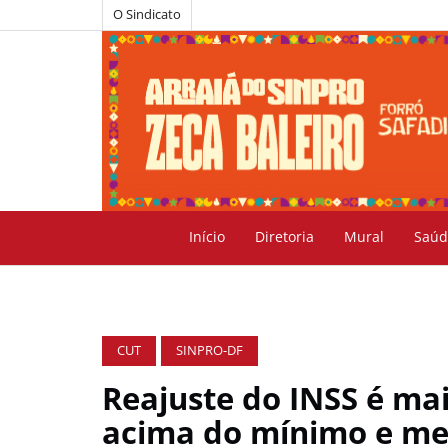
O Sindicato
Início
Diretoria
Mural
Saúd
CUT
SINPRO-DF
Reajuste do INSS é ma
acima do mínimo e me