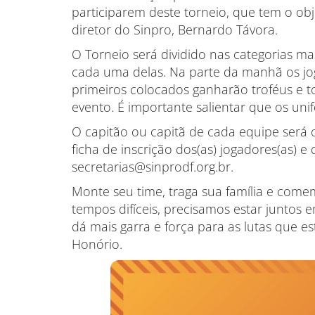
participarem deste torneio, que tem o obje
diretor do Sinpro, Bernardo Távora.
O Torneio será dividido nas categorias ma
cada uma delas. Na parte da manhã os jogo
primeiros colocados ganharão troféus e t
evento. É importante salientar que os uni
O capitão ou capitã de cada equipe será 
ficha de inscrição dos(as) jogadores(as) e
secretarias@sinprodf.org.br.
Monte seu time, traga sua família e co
tempos difíceis, precisamos estar juntos
dá mais garra e força para as lutas que est
Honório.