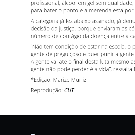
profissional, álcool em gel sem qualidade
para bater o ponto e a merenda está por
A categoria já fez abaixo assinado, já de
decisão da justiça, porque enviaram as 
número de contágio da doença entre a ca
“Não tem condição de estar na escola, o p
gente de preguiçoso e quer punir a gente
A gente vai até o final desta luta mesmo
gente não pode perder é a vida”, ressalta E
*Edição: Marize Muniz
Reprodução:
CUT