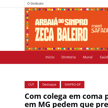
O Sindicato
Início
Diretoria
Mural
Saúd
CUT
Destaque
SINPRO-DF
Com colega em coma po
em MG pedem que pref