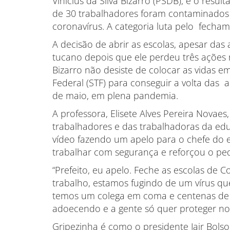
Vinícius da Silva Bizarro (PSDB), e o resu
de 30 trabalhadores foram contaminados
coronavírus. A categoria luta pelo fecham
A decisão de abrir as escolas, apesar das 
tucano depois que ele perdeu três ações n
Bizarro não desiste de colocar as vidas em
Federal (STF) para conseguir a volta das 
de maio, em plena pandemia.
A professora, Elisete Alves Pereira Nova
trabalhadores e das trabalhadoras da ed
vídeo fazendo um apelo para o chefe do ex
trabalhar com segurança e reforçou o pe
“Prefeito, eu apelo. Feche as escolas de 
trabalho, estamos fugindo de um vírus qu
temos um colega em coma e centenas de 
adoecendo e a gente só quer proteger noss
Gripezinha é como o presidente Jair Bols