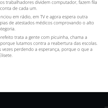
, os trabalhadores dividem computador, fazem fila
 conta de cada um.
nunciou em rádio, em TV e agora espera outra
cópias de atestados médicos comprovando o alto
tegoria.
refeito trata a gente com picuinha, chama a
 porque lutamos contra a reabertura das escolas.
 as vezes perdendo a esperança, porque o que a
lisete.