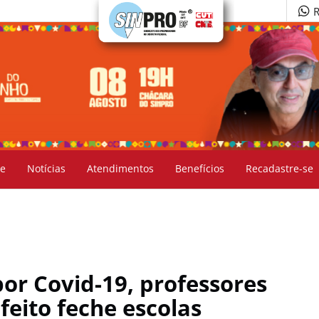
R
e
Notícias
Atendimentos
Benefícios
Recadastre-se
r Covid-19, professores
eito feche escolas