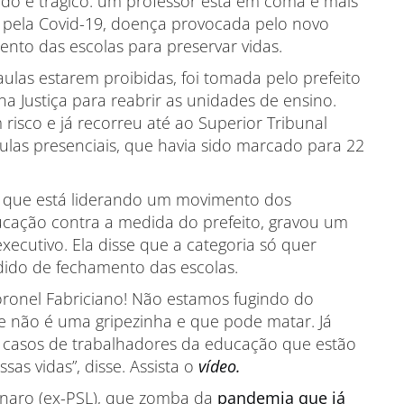
ltado é trágico: um professor está em coma e mais
 pela Covid-19, doença provocada pelo novo
ento das escolas para preservar vidas.
aulas estarem proibidas, foi tomada pelo prefeito
a Justiça para reabrir as unidades de ensino.
 risco e já recorreu até ao Superior Tribunal
aulas presenciais, que havia sido marcado para 22
es, que está liderando um movimento dos
ucação contra a medida do prefeito, gravou um
ecutivo. Ela disse que a categoria só quer
dido de fechamento das escolas.
Coronel Fabriciano! Não estamos fugindo do
e não é uma gripezinha e que pode matar. Já
casos de trabalhadores da educação que estão
as vidas”, disse. Assista o
vídeo.
onaro (ex-PSL), que zomba da
pandemia que já