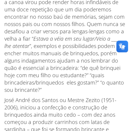
a canoa virou pode render horas infindáveis de
uma doce repetição que um dia poderemos
encontrar no nosso baú de memórias, sejam com
nossos pais ou com nossos filhos. Quem nunca se
desafiou a criar versos para lengas-lengas como a
velha a fiar “
Estava a véia em seu lugar/Veio a ______
lhe atentar
”, exemplos e possibilidades podem
encher muitos manuais de brinquedos, porém
alguns indagamentos ajudam a nos lembrar do
quão é essencial a brincadeira: “de quê brinquei
hoje com meu filho ou estudante?” “quais
brincadeiras/brinquedos eles gostam?” “o quanto
sou brincante?”
José André dos Santos ou Mestre Zezito (1951-
2006), iniciou a confecção e construção de
brinquedos ainda muito cedo – com dez anos
começou a produzir carrinhos com latas de
sardinha – que foi se formando brincante e