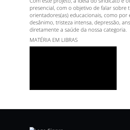
Com este projeto, a ideia do sindicato é 
presencial, com o objetivo de falar sobre 
orientadores(as) educacionais, como por 
desânimo, tristeza intensa, depressão, a
diretamente a saúde da nossa categoria.
MATÉRIA EM LIBRAS