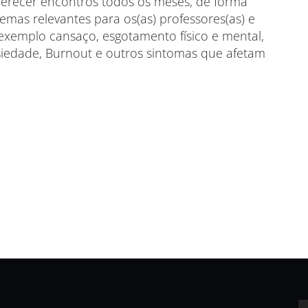
oferecer encontros todos os meses, de forma
temas relevantes para os(as) professores(as) e
exemplo cansaço, esgotamento físico e mental,
nsiedade, Burnout e outros sintomas que afetam