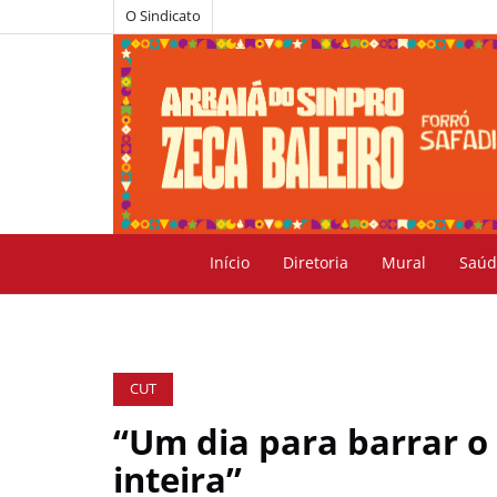
O Sindicato
Início
Diretoria
Mural
Saúd
CUT
“Um dia para barrar o
inteira”