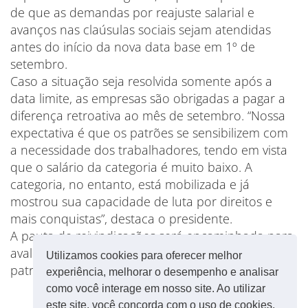
de que as demandas por reajuste salarial e
avanços nas claúsulas sociais sejam atendidas
antes do início da nova data base em 1º de
setembro.
Caso a situação seja resolvida somente após a
data limite, as empresas são obrigadas a pagar a
diferença retroativa ao mês de setembro. “Nossa
expectativa é que os patrões se sensibilizem com
a necessidade dos trabalhadores, tendo em vista
que o salário da categoria é muito baixo. A
categoria, no entanto, está mobilizada e já
mostrou sua capacidade de luta por direitos e
mais conquistas”, destaca o presidente.
A pauta de reivindicações será encaminhada para
avaliação e para uma contraproposta do sindicato
Utilizamos cookies para oferecer melhor
patronal.
experiência, melhorar o desempenho e analisar
como você interage em nosso site. Ao utilizar
este site, você concorda com o uso de cookies.