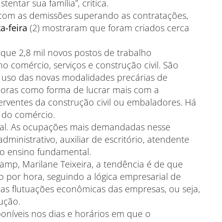
entar sua família”, critica.
 com as demissões superando as contratações,
a-feira
(2) mostraram que foram criados cerca
r que 2,8 mil novos postos de trabalho
o comércio, serviços e construção civil. São
o uso das novas modalidades precárias de
doras como forma de lucrar mais com a
rventes da construção civil ou embaladores. Há
 do comércio.
cial. As ocupações mais demandadas nesse
ministrativo, auxiliar de escritório, atendente
do ensino fundamental.
amp, Marilane Teixeira, a tendência é de que
 por hora, seguindo a lógica empresarial de
das flutuações econômicas das empresas, ou seja,
ução.
poníveis nos dias e horários em que o