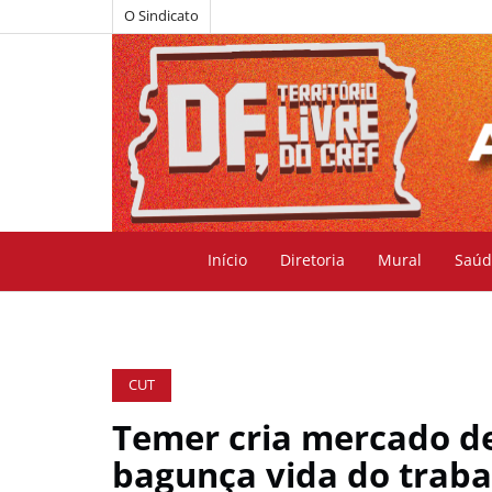
O Sindicato
Início
Diretoria
Mural
Saúd
CUT
Temer cria mercado de
bagunça vida do trab