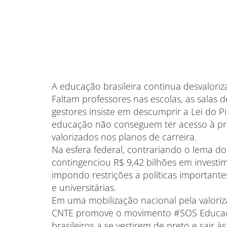
A educação brasileira continua desvaloriz
Faltam professores nas escolas, as salas 
gestores insiste em descumprir a Lei do Pi
educação não conseguem ter acesso à pro
valorizados nos planos de carreira.
Na esfera federal, contrariando o lema do g
contingenciou R$ 9,42 bilhões em investi
impondo restrições a políticas importante
e universitárias.
Em uma mobilização nacional pela valoriza
CNTE promove o movimento #SOS Educaçã
brasileiros a se vestirem de preto e sair às