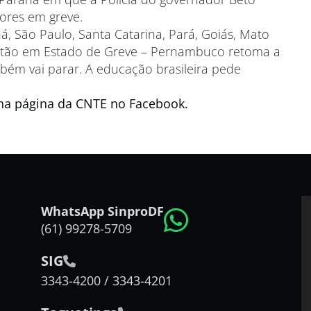
ores em greve.
á, São Paulo, Santa Catarina, Pará, Goiás, Mato
 estão em Estado de Greve – Pernambuco retoma a
mbém vai parar. A educação brasileira pede
 na página da CNTE no Facebook.
WhatsApp SinproDF
(61) 99278-5709
SIG
3343-4200 / 3343-4201