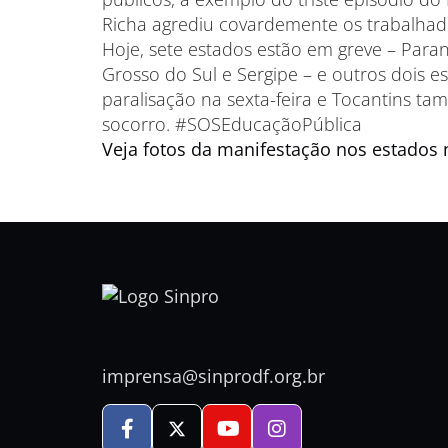
Richa agrediu covardemente os trabalhad
Hoje, sete estados estão em greve – Paran
Grosso do Sul e Sergipe – e outros dois
paralisação na sexta-feira e Tocantins ta
socorro. #SOSEducaçãoPública
Veja fotos da manifestação nos estados
imprensa@sinprodf.org.br