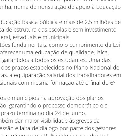
mpanha, numa demonstração de apoio à Educação
ducação básica pública e mais de 2,5 milhões de
ta de estrutura das escolas e sem investimento
eral, estaduais e municipais.
stões fundamentais, como o cumprimento da Lei
 oferecer uma educação de qualidade, laica,
 garantidos a todos os estudantes. Uma das
dos prazos estabelecidos no Plano Nacional de
as, a equiparação salarial dos trabalhadores em
sionais com mesma formação até o final do 6º
ados e municípios na aprovação dos planos
ação, garantindo o processo democrático e a
prazo termina no dia 24 de junho.
bém dar maior visibilidade às greves da
são e falta de diálogo por parte dos gestores
o Paraná em que a Polícia do governador Beto