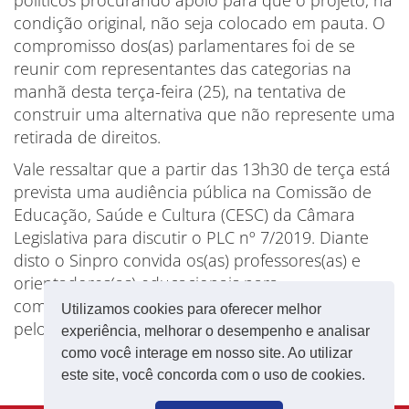
políticos procurando apoio para que o projeto, na
condição original, não seja colocado em pauta. O
compromisso dos(as) parlamentares foi de se
reunir com representantes das categorias na
manhã desta terça-feira (25), na tentativa de
construir uma alternativa que não represente uma
retirada de direitos.
Vale ressaltar que a partir das 13h30 de terça está
prevista uma audiência pública na Comissão de
Educação, Saúde e Cultura (CESC) da Câmara
Legislativa para discutir o PLC nº 7/2019. Diante
disto o Sinpro convida os(as) professores(as) e
orientadores(as) educacionais para
comparecerem à CLDF para, juntos, lutarmos
Utilizamos cookies para oferecer melhor
pelos nossos direitos.
experiência, melhorar o desempenho e analisar
como você interage em nosso site. Ao utilizar
este site, você concorda com o uso de cookies.