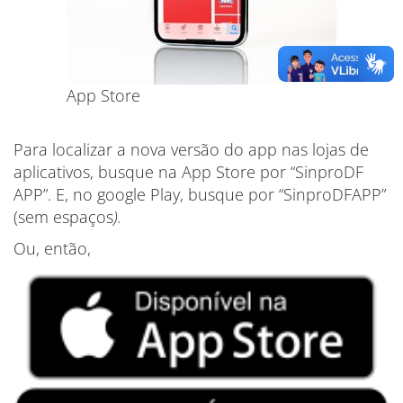
App Store
Para localizar a nova versão do app nas lojas de
aplicativos, busque na App Store por “SinproDF
APP”. E, no google Play, busque por “SinproDFAPP”
(sem espaços
).
Ou, então,