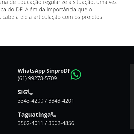
aria de Educação regularize a situação, uma vez
ica do DF. Além da importância que o
cabe a ele a articulação com os projetos
WhatsApp SinproDF
(61) 99278-5709
SIG
3343-4200 / 3343-4201
Taguatinga
3562-4011 / 3562-4856