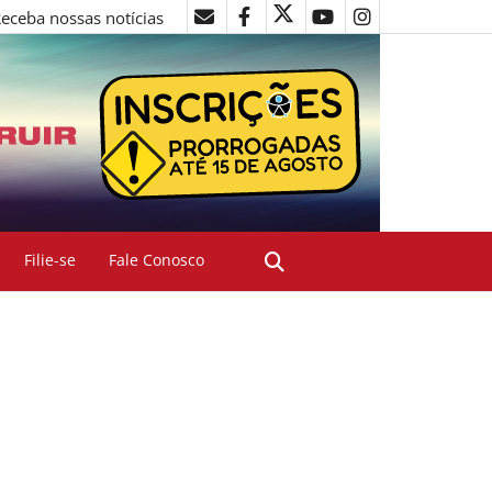
eceba nossas notícias
Filie-se
Fale Conosco