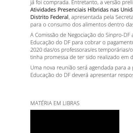
já foi comprada. Entretanto, a versão pre
Atividades Presenciais Híbridas nas Uni
Distrito Federal
, apresentada pela Secret
para o consumo dos alimentos dentro das
A Comissão de Negociação do Sinpro-DF a
Educação do DF para cobrar o pagamento
2020 das/os professoras/es temporárias/o
tinha promessa de ter sido realizado em
Uma nova reunião será agendada para a 
Educação do DF deverá apresentar respos
MATÉRIA EM LIBRAS