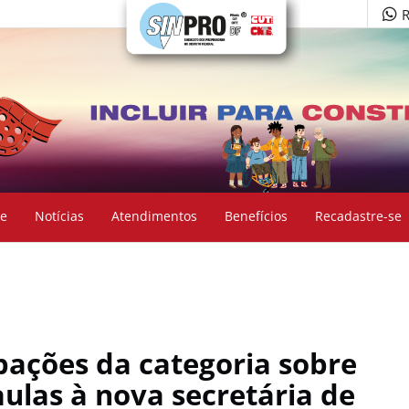
R
e
Notícias
Atendimentos
Benefícios
Recadastre-se
pações da categoria sobre
aulas à nova secretária de