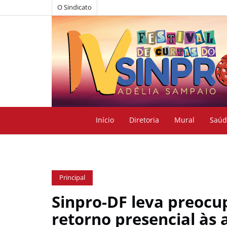
O Sindicato
Início
Diretoria
Mural
Saúd
Principal
Sinpro-DF leva preocu
retorno presencial às 