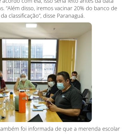
acordo com ela, isso seria feito antes da data
as. “Além disso, iremos vacinar 20% do banco de
 da classificação”, disse Paranaguá.
também foi informada de que a merenda escolar