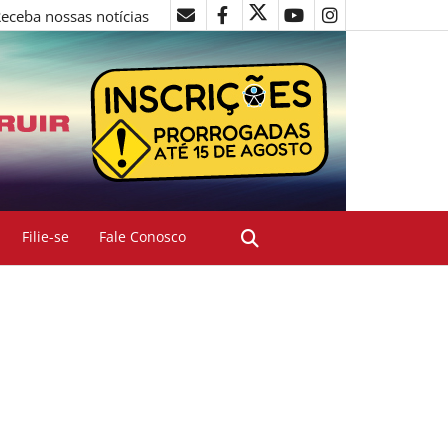
eceba nossas notícias
Filie-se
Fale Conosco