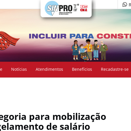
R
e
Notícias
Atendimentos
Benefícios
Recadastre-se
egoria para mobilização
elamento de salário