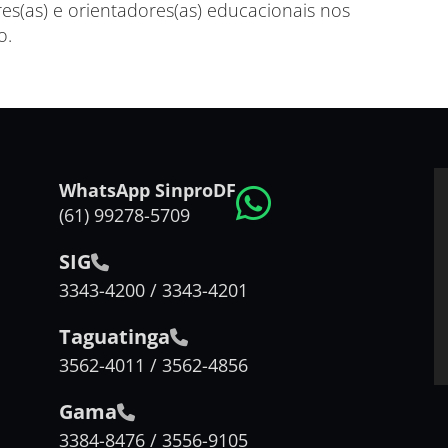
es(as) e orientadores(as) educacionais nos
o.
WhatsApp SinproDF
(61) 99278-5709
SIG
3343-4200 / 3343-4201
Taguatinga
3562-4011 / 3562-4856
Gama
3384-8476 / 3556-9105