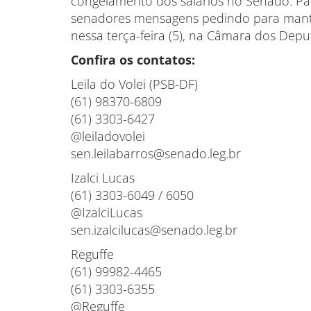
congelamento dos salários no Senado. Par
senadores mensagens pedindo para mant
nessa terça-feira (5), na Câmara dos Depu
Confira os contatos:
Leila do Volei (PSB-DF)
(61) 98370-6809
(61) 3303-6427
@leiladovolei
sen.leilabarros@senado.leg.br
Izalci Lucas
(61) 3303-6049 / 6050
@IzalciLucas
sen.izalcilucas@senado.leg.br
Reguffe
(61) 99982-4465
(61) 3303-6355
@Reguffe