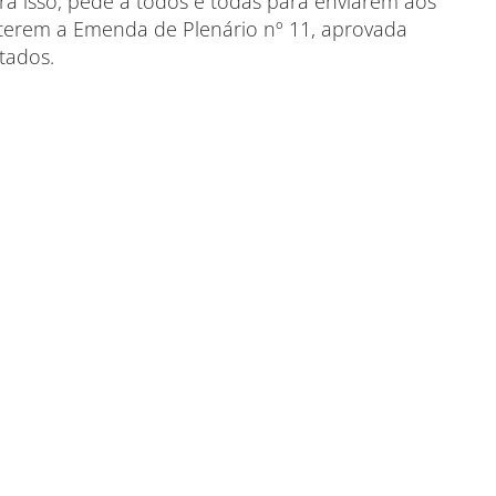
a isso, pede a todos e todas para enviarem aos
erem a Emenda de Plenário nº 11, aprovada
tados.