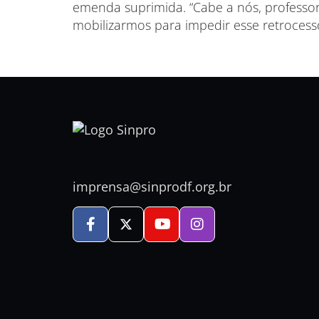
emenda suprimida. “Cabe a nós, professor
mobilizarmos para impedir esse retrocess
imprensa@sinprodf.org.br