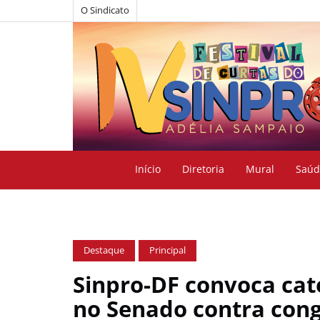
O Sindicato
Início
Diretoria
Mural
Saúd
Destaque
Principal
Sinpro-DF convoca cat
no Senado contra cong