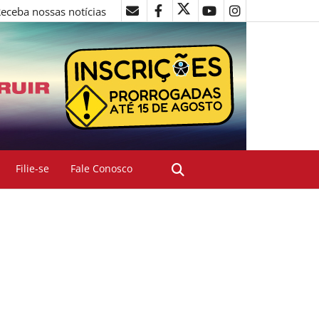
eceba nossas notícias
Filie-se
Fale Conosco