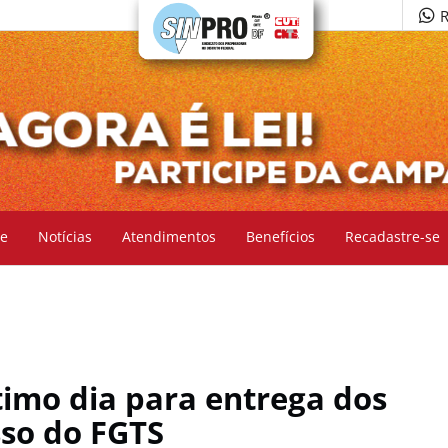
R
e
Notícias
Atendimentos
Benefícios
Recadastre-se
ltimo dia para entrega dos
so do FGTS