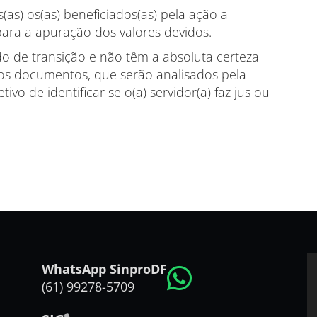
as) os(as) beneficiados(as) pela ação a
ra a apuração dos valores devidos.
o de transição e não têm a absoluta certeza
os documentos, que serão analisados pela
ivo de identificar se o(a) servidor(a) faz jus ou
WhatsApp SinproDF
(61) 99278-5709