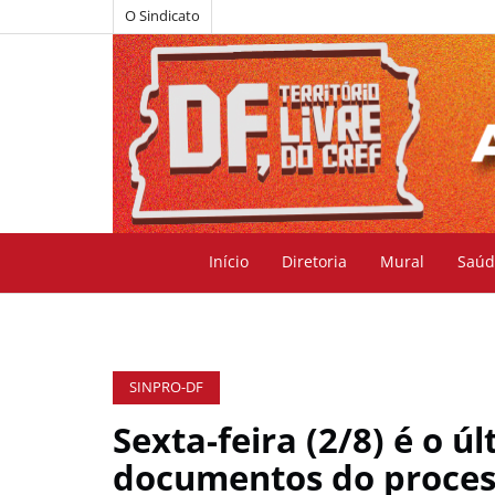
O Sindicato
Início
Diretoria
Mural
Saúd
SINPRO-DF
Sexta-feira (2/8) é o ú
documentos do proces