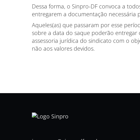
Dessa forma, o Sinpro-DF convoca a todos(
entregarem a documentação necessária pa
Aqueles(as) que passaram por esse períod
sobre a data do saque poderão entregar 
assessoria jurídica do sindicato com o objet
não aos valores devidos.