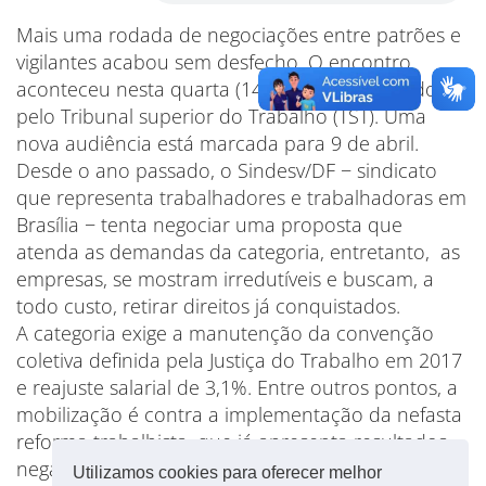
Mais uma rodada de negociações entre patrões e
vigilantes acabou sem desfecho. O encontro
aconteceu nesta quarta (14) e foi intermediado
pelo Tribunal superior do Trabalho (TST). Uma
nova audiência está marcada para 9 de abril.
Desde o ano passado, o Sindesv/DF − sindicato
que representa trabalhadores e trabalhadoras em
Brasília − tenta negociar uma proposta que
atenda as demandas da categoria, entretanto, as
empresas, se mostram irredutíveis e buscam, a
todo custo, retirar direitos já conquistados.
A categoria exige a manutenção da convenção
coletiva definida pela Justiça do Trabalho em 2017
e reajuste salarial de 3,1%. Entre outros pontos, a
mobilização é contra a implementação da nefasta
reforma trabalhista, que já apresenta resultados
negativos nos acordos e convenções coletivas de
Utilizamos cookies para oferecer melhor