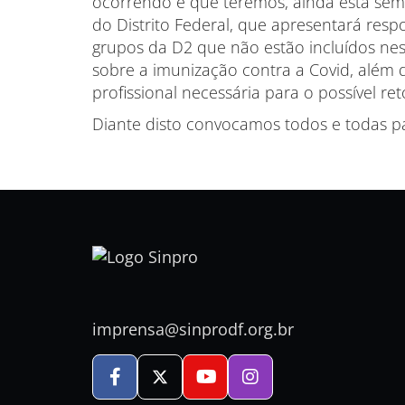
ocorrendo e que teremos, ainda esta se
do Distrito Federal, que apresentará res
grupos da D2 que não estão incluídos nes
sobre a imunização contra a Covid, além de
profissional necessária para o possível ret
Diante disto convocamos todos e todas pa
imprensa@sinprodf.org.br