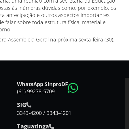
mana, uma reunião com a secretária da Educação
postas às inúmeras dúvidas como, por exemplo, os
ta antecipação e outros aspectos importantes
 falar sobre toda estrutura física, material e
orno.
ra Assembleia Geral na próxima sexta-feira (30).
WhatsApp SinproDF
(61) 99278-5709
SIG
3343-4200 / 3343-4201
Taguatinga