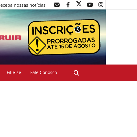
eceba nossas notícias
Filie-se
Fale Conosco