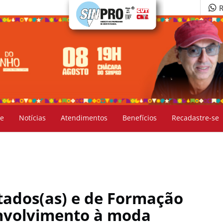
R
e
Notícias
Atendimentos
Benefícios
Recadastre-se
tados(as) e de Formação
nvolvimento à moda