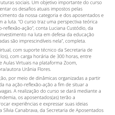
ruturas sociais. Um objetivo importante do curso
ntar os desafios atuais impostos pelas
lecimento da nossa categoria e dos aposentados e
a luta. “O curso traz uma perspectiva teórica
-reflexão-ação”, conta Luciana Custódio, da
 investimento na luta em defesa da educação
das são imprescindíveis nela”, completa.
irtual, com suporte técnico da Secretaria de
os), com carga horária de 300 horas, entre
e Aulas Virtuais na plataforma Zoom,
ra/autora Urânia Flores.
ção, por meio de dinâmicas organizadas a partir
da na ação-reflexão-ação a fim de situar a
vagas. A realização do curso se dará mediante a
ndemia, os aposentados(as) terão a
rocar experiências e expressar suas ideias
ra Sílvia Canabrava, da Secretaria de Aposentados