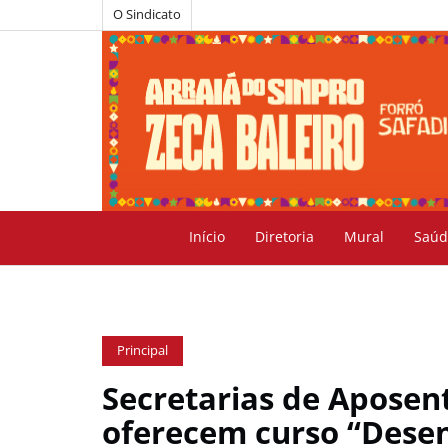
O Sindicato
Início
Diretoria
Mural
Saúd
Principal
Secretarias de Aposen
oferecem curso “Dese