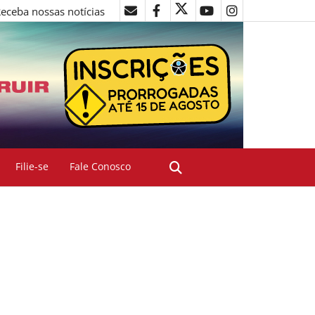
eceba nossas notícias
Filie-se
Fale Conosco