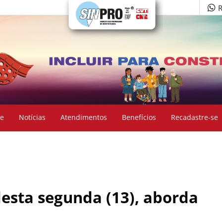
R
e
Notícias
Atendimentos
Benefícios
Recadastre-se
desta segunda (13), aborda