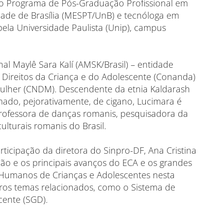
pelo Programa de Pós-Graduação Profissional em
dade de Brasília (MESPT/UnB) e tecnóloga em
la Universidade Paulista (Unip), campus
al Maylê Sara Kalí (AMSK/Brasil) – entidade
 Direitos da Criança e do Adolescente (Conanda)
Mulher (CNDM). Descendente da etnia Kaldarash
ado, pejorativamente, de cigano, Lucimara é
 professora de danças romanis, pesquisadora da
ulturais romanis do Brasil.
ticipação da diretora do Sinpro-DF, Ana Cristina
ção e os principais avanços do ECA e os grandes
os Humanos de Crianças e Adolescentes nesta
ros temas relacionados, como o Sistema de
cente (SGD).