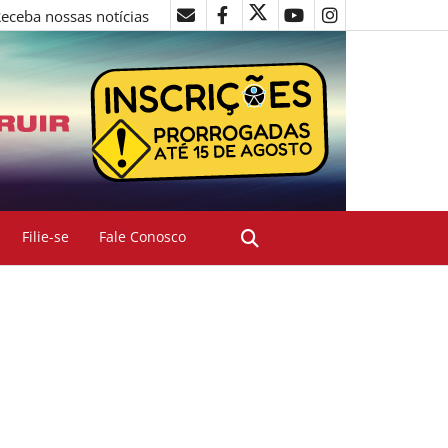
eceba nossas notícias
Filie-se
Fale Conosco