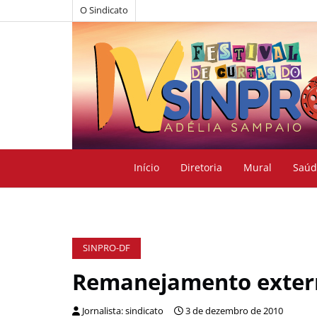
O Sindicato
Início
Diretoria
Mural
Saúd
SINPRO-DF
Remanejamento extern
Jornalista: sindicato
3 de dezembro de 2010