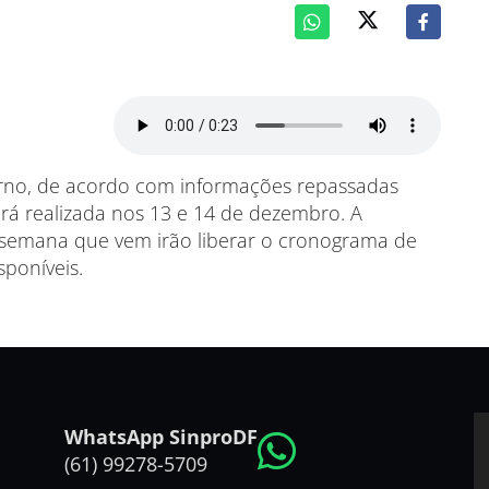
rno, de acordo com informações repassadas
erá realizada nos 13 e 14 de dezembro. A
 semana que vem irão liberar o cronograma de
sponíveis.
WhatsApp SinproDF
(61) 99278-5709