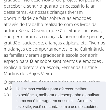
perceber e sentir o quanto é necessário falar
desse tema. As nossas crianças tiveram
oportunidade de falar sobre suas emoções
através do trabalho realizado com os livros da
autora Késsia Oliveira, que são leituras inclusivas,
que permitiram as crianças falarem sobre perdas,
gratidão, saciedade, crianças atípicas, etc. Tivemos
mudanças de comportamentos, e na Culminância
as famílias vieram agradecer à escola por abrir
espaço para falar sobre sentimentos e emoções”,
explica a diretora da escola, Fernanda Cristine
Martins dos Anjos Vieira.
O projeto foi um dos premiados no edital sobre
Saúde Mental, uma iniciativa da Câmara Legislativa
Utilizamos cookies para oferecer melhor
do Distrito Federal (CLDF).
experiência, melhorar o desempenho e analisar
como você interage em nosso site. Ao utilizar
este site, você concorda com o uso de cookies.