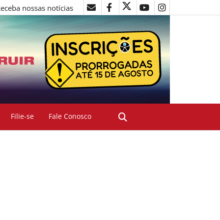
eceba nossas notícias
Filie-se
Fale Conosco