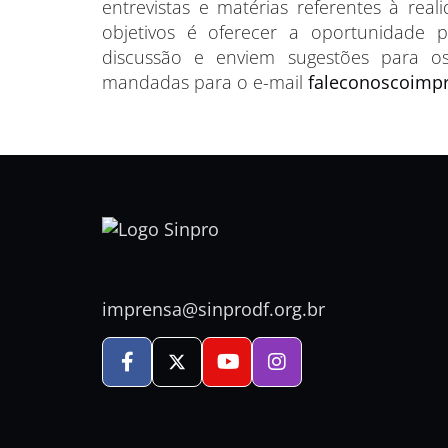
entrevistas e matérias referentes à rea
objetivos é oferecer a oportunidade 
discussão e enviem sugestões para o
mandadas para o e-mail
faleconoscoimpr
imprensa@sinprodf.org.br