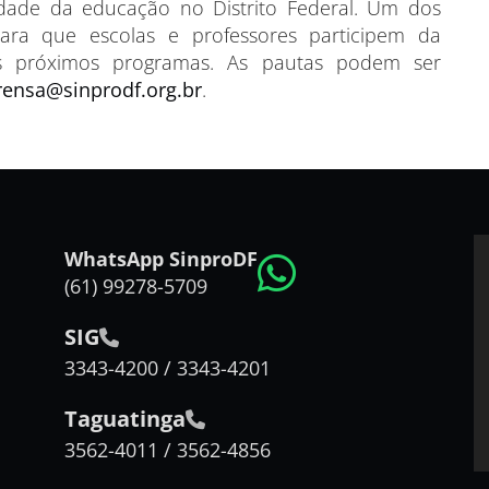
lidade da educação no Distrito Federal. Um dos
para que escolas e professores participem da
s próximos programas. As pautas podem ser
ensa@sinprodf.org.br
.
WhatsApp SinproDF
(61) 99278-5709
SIG
3343-4200 / 3343-4201
Taguatinga
3562-4011 / 3562-4856