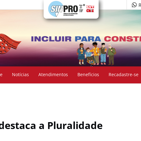
R
e
Notícias
Atendimentos
Benefícios
Recadastre-se
destaca a Pluralidade