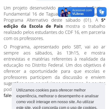
Um projeto desenvolvido pelo Centro de Ensino
Fundamental 16 de Taguatinga terá destaque no
Programa Alternativo deste sábado (01). A
5ª
edição da Escola de Pais
mostra o trabalho
realizado pelos estudantes do CDF 16, em parceria
com os professores.
O Programa, apresentado pelo SBT, vai ao ar
sempre aos sábados, às 13h15, e mostra
entrevistas e matérias referentes à realidade da
educação no Distrito Federal. Um dos objetivos é
oferecer a oportunidade para que escolas e
professores participem da discussão e enviem
sugestões para os próximos programas. As pautas
podem ser mandadas para o e-mail
Utilizamos cookies para oferecer melhor
faleconoscoimprensa@sinprodf.org.br
.
experiência, melhorar o desempenho e analisar
como você interage em nosso site. Ao utilizar
este site, você concorda com o uso de cookies.