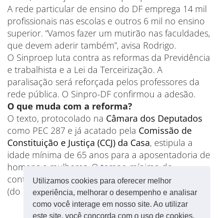
A rede particular de ensino do DF emprega 14 mil
profissionais nas escolas e outros 6 mil no ensino
superior. “Vamos fazer um mutirão nas faculdades,
que devem aderir também”, avisa Rodrigo.
O Sinproep luta contra as reformas da Previdência
e trabalhista e a Lei da Terceirização. A
paralisação será reforçada pelos professores da
rede pública. O Sinpro-DF confirmou a adesão.
O que muda com a reforma?
O texto, protocolado na
Câmara dos Deputados
como PEC 287 e já acatado pela
Comissão de
Constituição e Justiça (CCJ) da Casa
, estipula a
idade mínima de 65 anos para a aposentadoria de
homens e mulheres. O tempo mínimo de
contribuição para ambos poderá ser de 25 anos.
Utilizamos cookies para oferecer melhor
(do
Metrópoles
)
experiência, melhorar o desempenho e analisar
como você interage em nosso site. Ao utilizar
este site, você concorda com o uso de cookies.