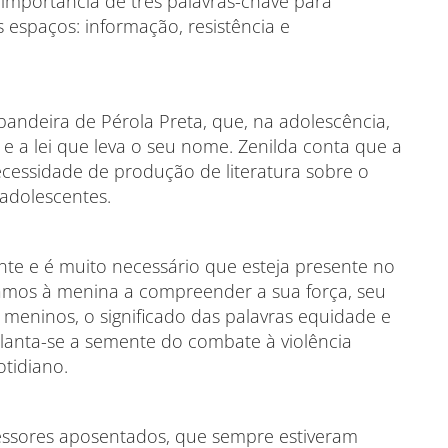
importância de três palavras-chave para
 espaços: informação, resistência e
bandeira de Pérola Preta, que, na adolescência,
e a lei que leva o seu nome. Zenilda conta que a
ecessidade de produção de literatura sobre o
adolescentes.
nte e é muito necessário que esteja presente no
namos à menina a compreender a sua força, seu
 meninos, o significado das palavras equidade e
planta-se a semente do combate à violência
tidiano.
ofessores aposentados, que sempre estiveram