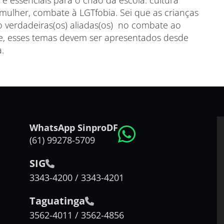
e essenciais para o chão da escola: cultura
a mulher, combate à LGTfobia. Sei que as crianças
 verdadeiras(os) aliadas(os) no combate ao
e, esses temas devem ser apresentados desde
.
WhatsApp SinproDF
(61) 99278-5709
SIG
3343-4200 / 3343-4201
Taguatinga
3562-4011 / 3562-4856