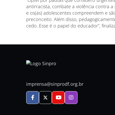
“Optei por pautas que considero urgentes 
antirracista, combate a violência contra 
e os(as) adolescentes compreendem e são
preconceito. Além disso, pedagogicament
cedo. Esse é o papel do educador”, finaliza
imprensa@sinprodf.org.br