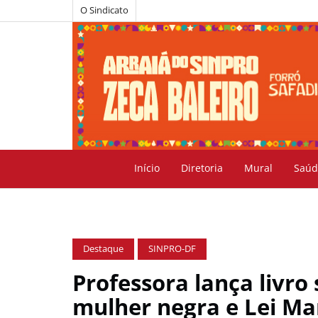
O Sindicato
Início
Diretoria
Mural
Saúd
Destaque
SINPRO-DF
Professora lança livro 
mulher negra e Lei Ma