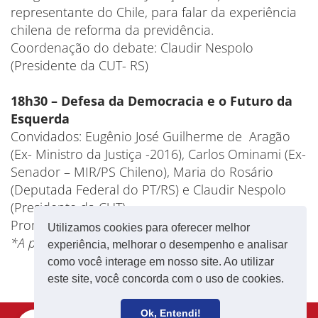
representante do Chile, para falar da experiência
chilena de reforma da previdência.
Coordenação do debate: Claudir Nespolo
(Presidente da CUT- RS)
18h30 – Defesa da Democracia e o Futuro da
Esquerda
Convidados: Eugênio José Guilherme de Aragão
(Ex- Ministro da Justiça -2016), Carlos Ominami (Ex-
Senador – MIR/PS Chileno), Maria do Rosário
(Deputada Federal do PT/RS) e Claudir Nespolo
(Presidente da CUT).
Promoção: CUT e Fundação Friedrich Ebert
Utilizamos cookies para oferecer melhor
*A programação está sujeita a alterações.
experiência, melhorar o desempenho e analisar
como você interage em nosso site. Ao utilizar
este site, você concorda com o uso de cookies.
Ok, Entendi!