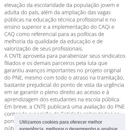
elevação da escolaridade da população jovem e
adulta do país, além da ampliação das vagas
públicas na educação técnica profissional e no
ensino superior e a implementação do CAQi e
CAQ como referencial para as políticas de
melhoria da qualidade da educação e de
valorização de seus profissionais.
A CNTE aproveita para parabenizar seus sindicatos
filiados e os demais parceiros pela luta que
garantiu avanços importantes no projeto original
do PNE, mesmo com todo o atraso na tramitação,
bastante prejudicial do ponto de vista da urgência
em se garantir o pleno direito ao acesso e à
aprendizagem dos estudantes na escola pública.
Em breve, a CNTE publicará uma avaliação do PNE
contendo a posição da Entidade sobre todos os
pontos da futura Lei que norteará as políticas
Utilizamos cookies para oferecer melhor
públicas educacionais na próxima década no país.
experiência, melhorar o desempenho e analisar