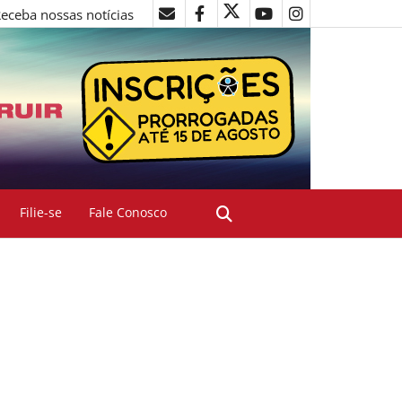
eceba nossas notícias
Filie-se
Fale Conosco