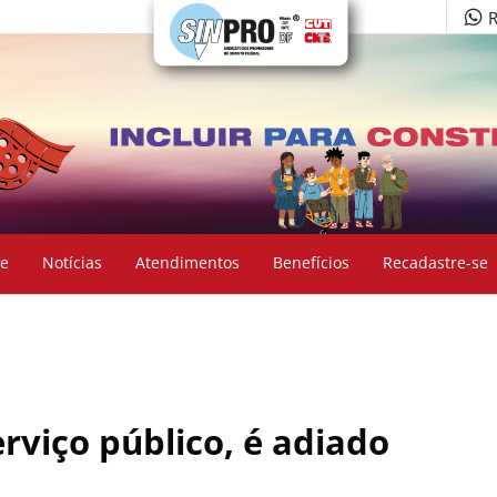
R
e
Notícias
Atendimentos
Benefícios
Recadastre-se
rviço público, é adiado