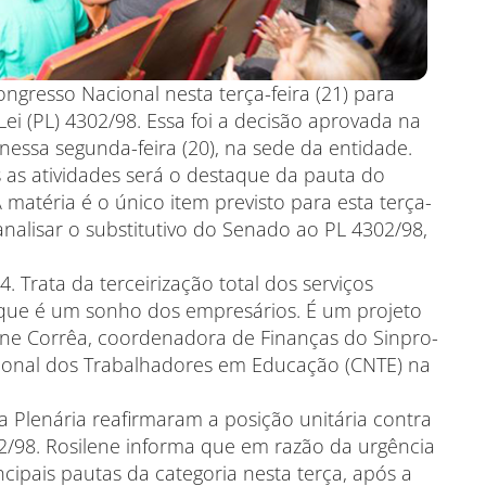
Congresso Nacional nesta terça-feira (21) para
Lei (PL) 4302/98. Essa foi a decisão aprovada na
a nessa segunda-feira (20), na sede da entidade.
s as atividades será o destaque da pauta do
 matéria é o único item previsto para esta terça-
nalisar o substitutivo do Senado ao PL 4302/98,
. Trata da terceirização total dos serviços
o que é um sonho dos empresários. É um projeto
ene Corrêa, coordenadora de Finanças do Sinpro-
ional dos Trabalhadores em Educação (CNTE) na
da Plenária reafirmaram a posição unitária contra
02/98. Rosilene informa que em razão da urgência
cipais pautas da categoria nesta terça, após a