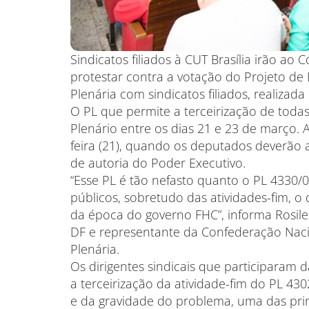
Sindicatos filiados à CUT Brasília irão ao 
protestar contra a votação do Projeto de 
Plenária com sindicatos filiados, realizad
O PL que permite a terceirização de toda
Plenário entre os dias 21 e 23 de março. A
feira (21), quando os deputados deverão a
de autoria do Poder Executivo.
“Esse PL é tão nefasto quanto o PL 4330/04
públicos, sobretudo das atividades-fim, 
da época do governo FHC”, informa Rosil
DF e representante da Confederação Nac
Plenária.
Os dirigentes sindicais que participaram 
a terceirização da atividade-fim do PL 43
e da gravidade do problema, uma das prin