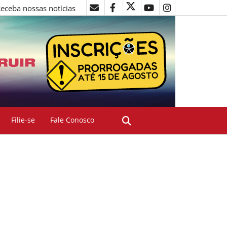
eceba nossas notícias
Filie-se
Fale Conosco