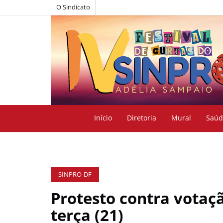
O Sindicato
Início
Diretoria
Mural
Saúd
SINPRO-DF
Protesto contra votaç
terça (21)