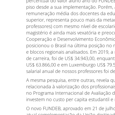
percentual do valor aluno ano do FUNDEB,
piso desde a sua implementação. Porém, 
remuneração média dos docentes da educ
superior, representa pouco mais da metade
professores) com mesmo nível de escolari
magistério é ainda mais vexatória e preo
Cooperação e Desenvolvimento Econômico 
posicionou o Brasil na última posição no r
e blocos regionais analisados. Em 2019, a
de carreira, foi de US$ 34.943,00, enqua
US$ 63.866,00 e em Luxemburgo US$ 79.55
salarial anual de nossos professores foi d
A mesma pesquisa, entre outras, revela 
relacionada à valorização dos profission
no Programa Internacional de Avaliação 
investem no custo per capita estudantil e 
O novo FUNDEB, aprovado em 21 de julho
atual complementação da União destina