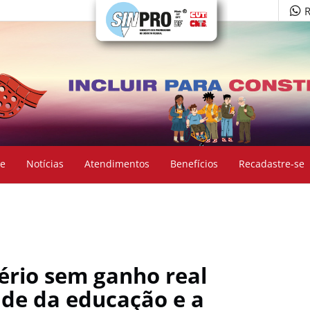
R
e
Notícias
Atendimentos
Benefícios
Recadastre-se
tério sem ganho real
de da educação e a