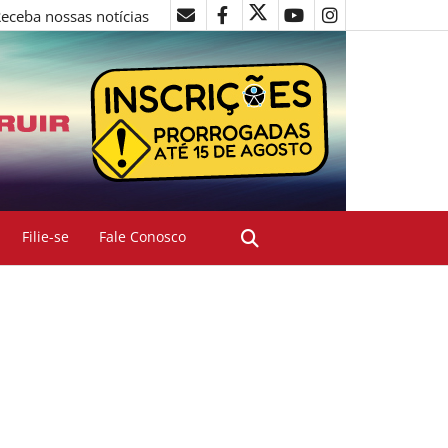
eceba nossas notícias
Filie-se
Fale Conosco