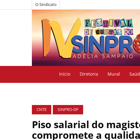
O Sindicato
Início
Diretoria
Mural
Saúd
CNTE
SINPRO-DF
Piso salarial do magis
compromete a qualida