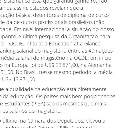
 sistemática essa que garantiu ganho real ao
ainda assim, estudos revelam que a
ação básica, detentores de diploma de curso
 da de outros profissionais brasileiros (não
dade. Em nível internacional a situação do nosso
cupante. A última pesquisa da Organização para
– OCDE, intitulada Education at a Glance,
anking salarial do magistério entre as 40 nações
 média salarial do magistério na OCDE, em início
nto na Europa foi de US$ 33.871,00, na Alemanha
1,00. No Brasil, nesse mesmo período, a média
e US$ 13.971,00.
que a qualidade da educação está diretamente
ais da educação. Os países mais bem posicionados
de Estudantes (PISA) são os mesmos que mais
nos salários do magistério.
 último, na Câmara dos Deputados, elevou a
da ao fundo de 10% para 23%. A emenda