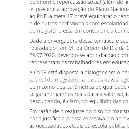
de enorme repercussão social (além de fi
lei precede a aprovação do Plano Nacio
ao PNE, a meta 17 prevê equiparar o ren
o de outros profissionais com escolaridad
do magistério está em consonância com e
Dada a envergadura dessa temática e sua 
retirada do item VII da Ordem do Dia d
29.07.2020, devendo-se abrir diálogo co
representam os trabalhadores em educaç
A CNTE está disposta a dialogar com o par
salarial do magistério, à luz das novas leg
bem como dos parâmetros de qualidade 
se garantir ganhos reais para a valorizaçã
descuidando, é claro, do equilíbrio das co
Em razão de o reajuste do piso do magisté
nada justifica a pressa excessiva em ap
as necessidades atuais da escola pública br