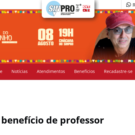
R
e
Notícias
Atendimentos
Benefícios
Recadastre-se
 benefício de professor