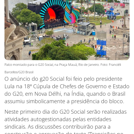
Palco montado para o G20 Social, na Praça Mauá, Rio de Janeiro. Foto: Franciéli
Barcellos/G20 Brasil
O anúncio do g20 Social foi feio pelo presidente
Lula na 18ª Cúpula de Chefes de Governo e Estado
do G20, em Nova Délhi, na Índia, quando o Brasil
assumiu simbolicamente a presidência do bloco.
Neste primeiro dia do G20 Social serão realizadas
atividades autogestionadas pelas entidades
sindicais. As discussões contribuirão para a
construção e aprovação do texto “Transições no