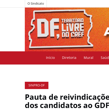
O Sindicato
Início
Diretoria
Mural
Saúd
SINPRO-DF
Pauta de reivindicaçõe
dos candidatos ao GD