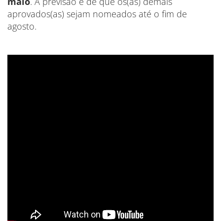
maio
. A previsão é de que os(as) demais
aprovados(as) sejam nomeados até o fim de
agosto.