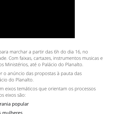
ra marchar a partir das 6h do dia 16, no
de. Com faixas, cartazes, instrumentos musicas e
 Ministérios, até o Palácio do Planalto.
zer o anúncio das propostas à pauta das
cio do Planalto.
am eixos temáticos que orientam os processos
os eixos são:
erania popular
as mulheres