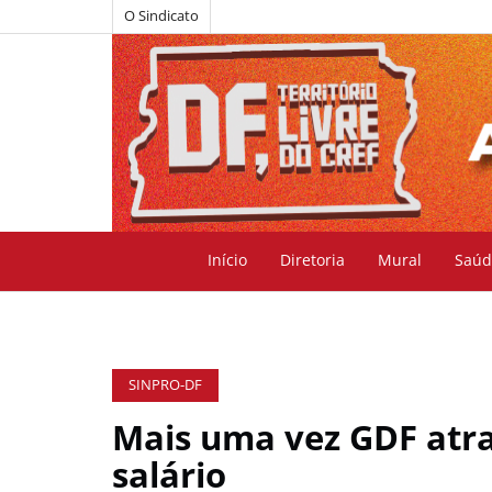
O Sindicato
Início
Diretoria
Mural
Saúd
SINPRO-DF
Mais uma vez GDF atr
salário