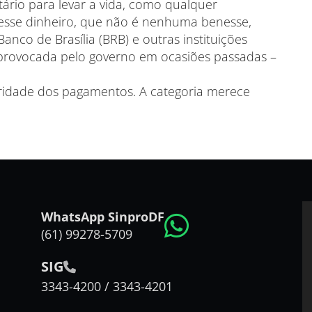
rio para levar a vida, como qualquer
 esse dinheiro, que não é nenhuma benesse,
Banco de Brasília (BRB) e outras instituições
e provocada pelo governo em ocasiões passadas –
aridade dos pagamentos. A categoria merece
WhatsApp SinproDF
(61) 99278-5709
SIG
3343-4200 / 3343-4201