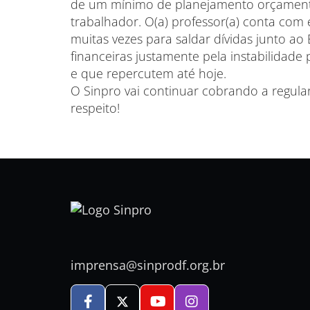
de um mínimo de planejamento orçamentá
trabalhador. O(a) professor(a) conta com
muitas vezes para saldar dívidas junto ao 
financeiras justamente pela instabilidad
e que repercutem até hoje.
O Sinpro vai continuar cobrando a regul
respeito!
imprensa@sinprodf.org.br