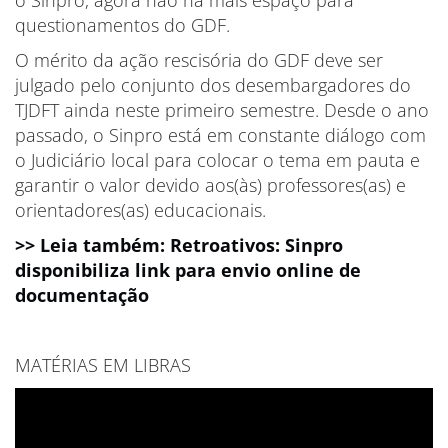
o Sinpro, agora não há mais espaço para
questionamentos do GDF.
O mérito da ação rescisória do GDF deve ser
julgado pelo conjunto dos desembargadores do
TJDFT ainda neste primeiro semestre. Desde o ano
passado, o Sinpro está em constante diálogo com
o Judiciário local para colocar o tema em pauta e
garantir o valor devido aos(às) professores(as) e
orientadores(as) educacionais.
>> Leia também: Retroativos: Sinpro
disponibiliza link para envio online de
documentação
MATÉRIAS EM LIBRAS