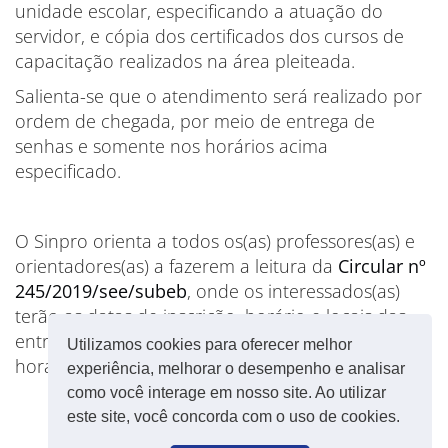
unidade escolar, especificando a atuação do
servidor, e cópia dos certificados dos cursos de
capacitação realizados na área pleiteada.
Salienta-se que o atendimento será realizado por
ordem de chegada, por meio de entrega de
senhas e somente nos horários acima
especificado.
O Sinpro orienta a todos os(as) professores(as) e
orientadores(as) a fazerem a leitura da
Circular nº
245/2019/see/subeb
, onde os interessados(as)
terão as datas de inscrição, horário e locais das
entrevistas. Cada área de entrevista possui datas,
Utilizamos cookies para oferecer melhor
horários e locais diferentes. Fique atento.
experiência, melhorar o desempenho e analisar
como você interage em nosso site. Ao utilizar
este site, você concorda com o uso de cookies.