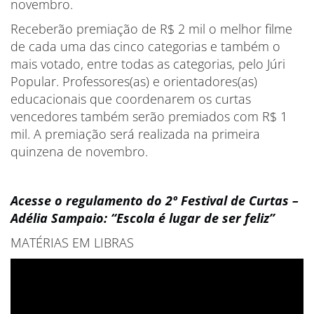
novembro.
Receberão premiação de R$ 2 mil o melhor filme
de cada uma das cinco categorias e também o
mais votado, entre todas as categorias, pelo Júri
Popular. Professores(as) e orientadores(as)
educacionais que coordenarem os curtas
vencedores também serão premiados com R$ 1
mil. A premiação será realizada na primeira
quinzena de novembro.
Acesse o regulamento do 2º Festival de Curtas –
Adélia Sampaio: “Escola é lugar de ser feliz”
MATÉRIAS EM LIBRAS