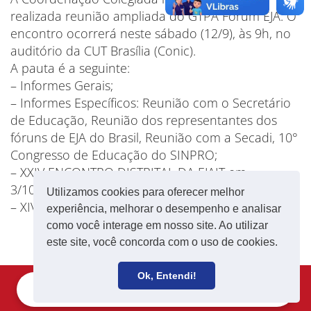
realizada reunião ampliada do GTPA Fórum EJA. O
encontro ocorrerá neste sábado (12/9), às 9h, no
auditório da CUT Brasília (Conic).
A pauta é a seguinte:
– Informes Gerais;
– Informes Específicos: Reunião com o Secretário
de Educação, Reunião dos representantes dos
fóruns de EJA do Brasil, Reunião com a Secadi, 10°
Congresso de Educação do SINPRO;
– XXIV ENCONTRO DISTRITAL DA EJAIT em
3/10/2015;
Utilizamos cookies para oferecer melhor
– XIV ENEJA.
experiência, melhorar o desempenho e analisar
como você interage em nosso site. Ao utilizar
este site, você concorda com o uso de cookies.
Ok, Entendi!
Filie-se
Receba notícias