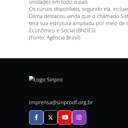
unidades em todo o país.
Os cursos disponíveis, segundo ela, inclue
Dilma destacou ainda que o chamado Sist
terá sua estrutura ampliada por meio de
Econômico e Social (BNDES).
(Fonte: Agência Brasil)
imprensa@sinprodf.org.br