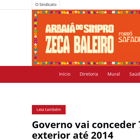
O Sindicato
Início
Diretoria
Mural
Saúd
Leia também
Governo vai conceder 
exterior até 2014