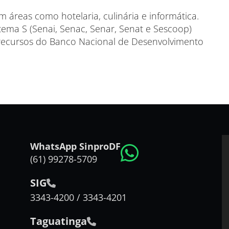
m áreas como hotelaria, culinária e informática.
ema S (Senai, Senac, Senar, Senat e Sescoop)
 recursos do Banco Nacional de Desenvolvimento
WhatsApp SinproDF
(61) 99278-5709
SIG
3343-4200 / 3343-4201
Taguatinga