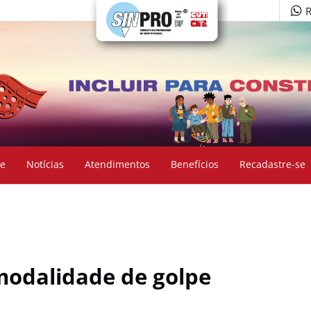
R
e
Notícias
Atendimentos
Benefícios
Recadastre-se
modalidade de golpe