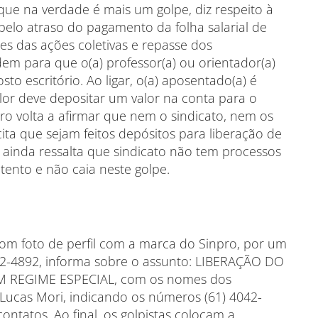
que na verdade é mais um golpe, diz respeito à
pelo atraso do pagamento da folha salarial de
es das ações coletivas e repasse dos
m para que o(a) professor(a) ou orientador(a)
o escritório. Ao ligar, o(a) aposentado(a) é
or deve depositar um valor na conta para o
ro volta a afirmar que nem o sindicato, nem os
icita que sejam feitos depósitos para liberação de
os ainda ressalta que sindicato não tem processos
 atento e não caia neste golpe.
 foto de perfil com a marca do Sinpro, por um
72-4892, informa sobre o assunto: LIBERAÇÃO DO
REGIME ESPECIAL, com os nomes dos
 Lucas Mori, indicando os números (61) 4042-
ntatos. Ao final, os golpistas colocam a