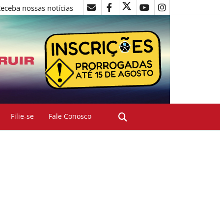
eceba nossas notícias
Filie-se
Fale Conosco