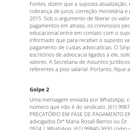
Fontes, dizem que a suposta atualização, 
cobrança de juros, correção monetária e 
2015. Sob o argumento de liberar os valor
pagamentos em atraso, os criminosos pede
educacional entre em contato com o supost
informado que para receber o suposto val
pagamento de custas advocatícias. O Sinp
escritórios de advocacia ligados a ele, sol
valores. A Secretaria de Assuntos Jurídic
referentes a piso salarial. Portanto, fique
Golpe 2
Uma mensagem enviada por WhatsApp, com
número que não é do sindicato, (61) 998
PRECATÓRIO EM FASE DE PAGAMENTO EM 
advogados Drª Maria Rosali Barros ou Dr.
0924 | WhatsApp: (61) 99840-3650 como co