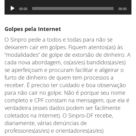
de
Tocador
áudio
00:00
00:00
de
áudio
Golpes pela Internet
O Sinpro pede a todos e todas para não se
deixarem cair em golpes. Fiquem atentos(as) às
“modalidades” de golpe de extorsão de dinheiro. A
cada nova abordagem, os(as/es) bandidos(as/es)
se aperfeiçoam e procuram facilitar e aligeirar o
furto de dinheiro de quem tem processos a
receber. É preciso ter cuidado e boa observação
para não cair no golpe. Não é porque seu nome
completo e CPF constam na mensagem, que ela é
verdadeira (esses dados podem ser facilmente
coletados na Internet). O Sinpro-DF recebe,
diariamente, várias denúncias de
professores(as/es) e orientadores(as/es)