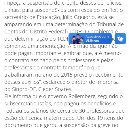
impeça a suspensão do crédito desses benefícios.
E mais: para suspendê-los com respaldo em ‘lei’, o
secretário de Educação, Júlio Gregório, está se
amparando em uma determinação do Tribunal de
Contas do Distrito Federal (TCDF). O problema é
que determinação do TCDF não é lei, e sim, tão
somente, uma orientação. A lei não diz que não
pode pagar. Importante lembrar que, até mesmo
o contrato assinado pelos professores e pelas
professoras do contrato temporário que
trabalharam no ano de 2015 prevê o recebimento
desses auxílios”, esclarece o diretor de Imprensa
do Sinpro-DF, Cleber Soares.
Ele informa que o governo Rollemberg, segundo o
subsecretário Isaías, não pagou os benefícios e
reduziu os salários de cerca de 30 professoras que
estão de licença maternidade. Um dos 19 itens do
documento que gerou a suspensão da greve no