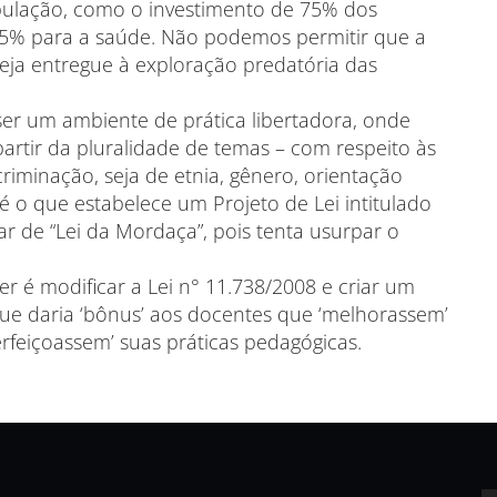
pulação, como o investimento de 75% dos
 25% para a saúde. Não podemos permitir que a
seja entregue à exploração predatória das
ser um ambiente de prática libertadora, onde
artir da pluralidade de temas – com respeito às
riminação, seja de etnia, gênero, orientação
o é o que estabelece um Projeto de Lei intitulado
r de “Lei da Mordaça”, pois tenta usurpar o
er é modificar a Lei n° 11.738/2008 e criar um
que daria ‘bônus’ aos docentes que ‘melhorassem’
eiçoassem’ suas práticas pedagógicas.