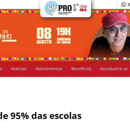
R
e
Notícias
Atendimentos
Benefícios
Recadastre-se
de 95% das escolas