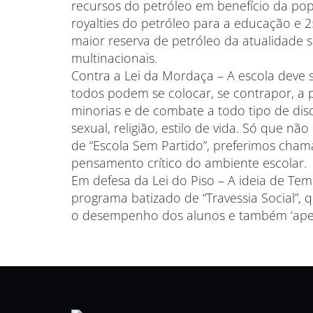
recursos do petróleo em benefício da po
royalties do petróleo para a educação e
maior reserva de petróleo da atualidade 
multinacionais.
Contra a Lei da Mordaça – A escola deve 
todos podem se colocar, se contrapor, a p
minorias e de combate a todo tipo de disc
sexual, religião, estilo de vida. Só que nã
de “Escola Sem Partido”, preferimos chama
pensamento crítico do ambiente escolar.
Em defesa da Lei do Piso – A ideia de Tem
programa batizado de “Travessia Social”, 
o desempenho dos alunos e também ‘aperf