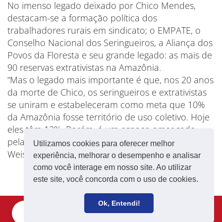
No imenso legado deixado por Chico Mendes,
destacam-se a formação política dos
trabalhadores rurais em sindicato; o EMPATE, o
Conselho Nacional dos Seringueiros, a Aliança dos
Povos da Floresta e seu grande legado: as mais de
90 reservas extrativistas na Amazônia.
“Mas o legado mais importante é que, nos 20 anos
da morte de Chico, os seringueiros e extrativistas
se uniram e estabeleceram como meta que 10%
da Amazônia fosse território de uso coletivo. Hoje
eles têm 13%. Porém, é um espaço ameaçado
pelas políticas do golpe de 2016”, informa Zezé
Utilizamos cookies para oferecer melhor
Weiss, organizadora da exposição.
experiência, melhorar o desempenho e analisar
como você interage em nosso site. Ao utilizar
este site, você concorda com o uso de cookies.
Ok, Entendi!
Filie-se
Receba notícias