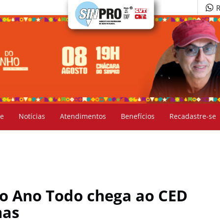
R
e
Notícias
Atendimentos
Benefícios
Recadastre-se
 o Ano Todo chega ao CED
Emas