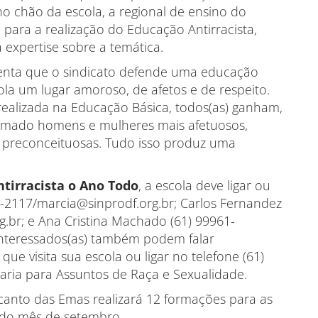
no chão da escola, a regional de ensino do
para a realização do Educação Antirracista,
 expertise sobre a temática.
lienta que o sindicato defende uma educação
cola um lugar amoroso, de afetos e de respeito.
 realizada na Educação Básica, todos(as) ganham,
ormado homens e mulheres mais afetuosos,
s preconceituosas. Tudo isso produz uma
tirracista o Ano Todo
, a escola deve ligar ou
52-2117/marcia@sinprodf.org.br; Carlos Fernandez
.br; e Ana Cristina Machado (61) 99961-
 interessados(as) também podem falar
que visita sua escola ou ligar no telefone (61)
taria para Assuntos de Raça e Sexualidade.
anto das Emas realizará 12 formações para as
o do mês de setembro.