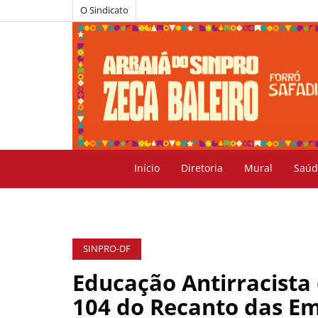
O Sindicato
Início
Diretoria
Mural
Saúd
SINPRO-DF
Educação Antirracista
104 do Recanto das 