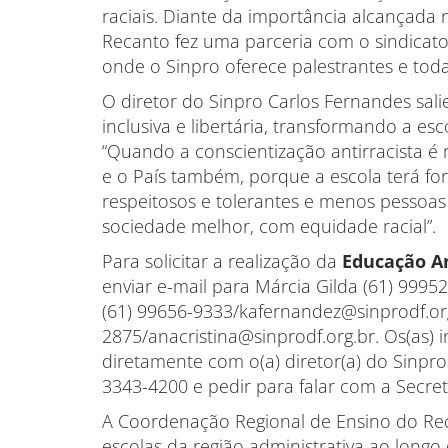
raciais. Diante da importância alcançada 
Recanto fez uma parceria com o sindicato 
onde o Sinpro oferece palestrantes e toda
O diretor do Sinpro Carlos Fernandes sa
inclusiva e libertária, transformando a es
“Quando a conscientização antirracista é
e o País também, porque a escola terá f
respeitosos e tolerantes e menos pessoa
sociedade melhor, com equidade racial”.
Para solicitar a realização da
Educação An
enviar e-mail para Márcia Gilda (61) 999
(61) 99656-9333/kafernandez@sinprodf.org
2875/anacristina@sinprodf.org.br. Os(as)
diretamente com o(a) diretor(a) do Sinpro 
3343-4200 e pedir para falar com a Secre
A Coordenação Regional de Ensino do Rec
escolas da região administrativa ao long