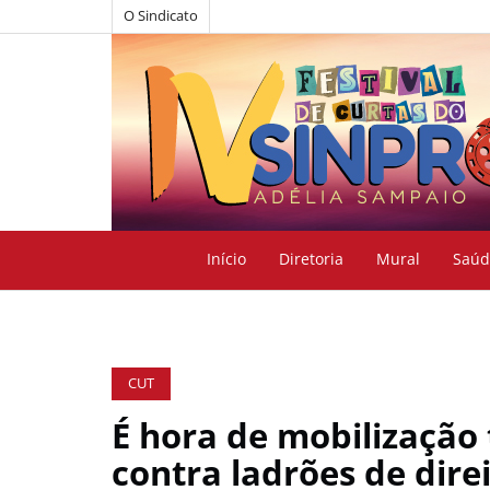
O Sindicato
Início
Diretoria
Mural
Saúd
CUT
É hora de mobilização 
contra ladrões de dire