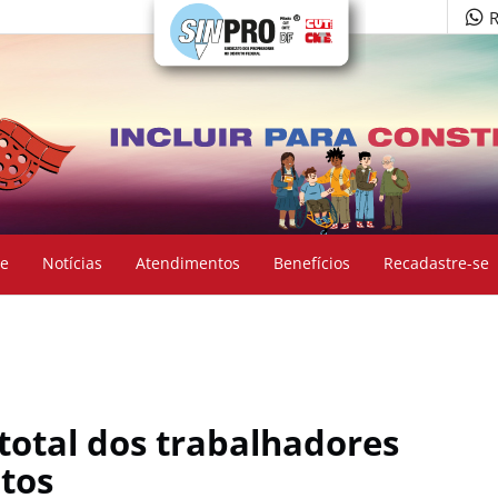
R
e
Notícias
Atendimentos
Benefícios
Recadastre-se
total dos trabalhadores
itos