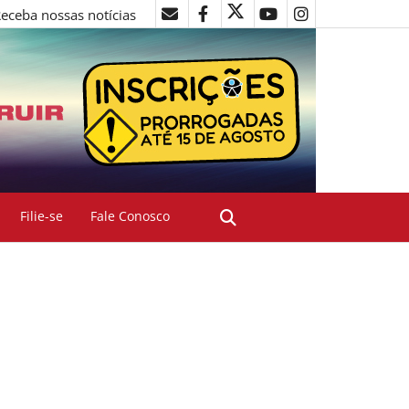
eceba nossas notícias
Filie-se
Fale Conosco