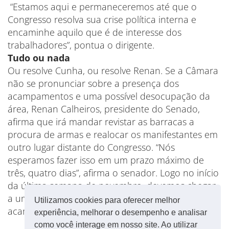
“Estamos aqui e permaneceremos até que o
Congresso resolva sua crise política interna e
encaminhe aquilo que é de interesse dos
trabalhadores”, pontua o dirigente.
Tudo ou nada
Ou resolve Cunha, ou resolve Renan. Se a Câmara
não se pronunciar sobre a presença dos
acampamentos e uma possível desocupação da
área, Renan Calheiros, presidente do Senado,
afirma que irá mandar revistar as barracas a
procura de armas e realocar os manifestantes em
outro lugar distante do Congresso. “Nós
esperamos fazer isso em um prazo máximo de
três, quatro dias”, afirma o senador. Logo no início
da última semana de novembro, devemos chegar
a um desfecho sobre as autorizações dos
Utilizamos cookies para oferecer melhor
acampamentos.
experiência, melhorar o desempenho e analisar
como você interage em nosso site. Ao utilizar